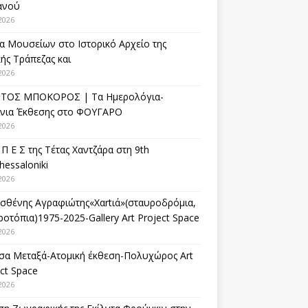
ανού
2026
α Μουσείων στο Ιστορικό Αρχείο της
ής Τράπεζας και
2026
ΤΟΣ ΜΠΟΚΟΡΟΣ | Τα Ημερολόγια-
ίνια Έκθεσης στο ΦΟΥΓΑΡΟ
2026
 Π Ε Σ της Τέτας Χαντζάρα στη 9th
hessaloniki
2026
σθένης Αγραφιώτης«Xαrtιά»(σταυροδρόμια,
οτόπια)1975-2025-Gallery Art Project Space
2026
σα Μεταξά-Ατομική έκθεση-Πολυχώρος Art
ct Space
2026