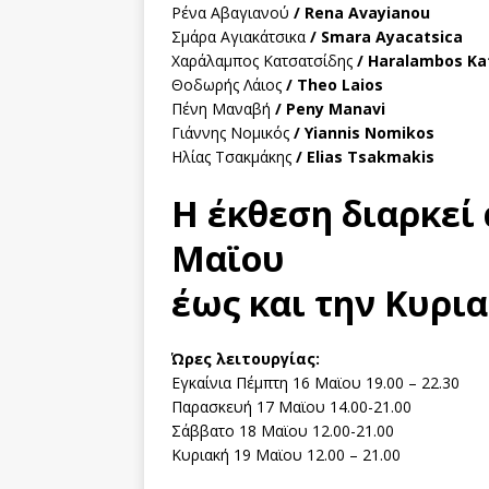
Ρένα Αβαγιανού
/ Rena Avayianou
Σμάρα Αγιακάτσικα
/ Smara Ayacatsica
Χαράλαμπος Κατσατσίδης
/ Haralambos Ka
Θοδωρής Λάιος
/ Theo Laios
Πένη Μαναβή
/ Peny Manavi
Γιάννης Νομικός
/ Yiannis Nomikos
Ηλίας Τσακμάκης
/ Elias Tsakmakis
Η έκθεση διαρκεί
Μαϊου
έως και την Κυρια
Ώρες λειτουργίας:
Εγκαίνια Πέμπτη 16 Μαϊου 19.00 – 22.30
Παρασκευή 17 Μαϊου 14.00-21.00
Σάββατο 18 Μαϊου 12.00-21.00
Κυριακή 19 Μαϊου 12.00 – 21.00