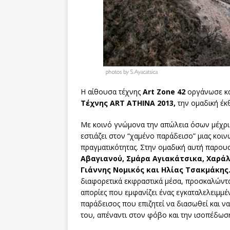
Η αίθουσα τέχνης
Art Zone 42
οργάνωσε κα
Τέχνης ART ATHINA 2013,
την ομαδική έκ
Με κοινό γνώμονα την απώλεια όσων μέχρ
εστιάζει στον “χαμένο παράδεισο” μιας κοι
πραγματικότητας. Στην ομαδική αυτή παρουσ
Αβαγιανού, Σμάρα Αγιακάτσικα, Χαρά
Γιάννης Νομικός και Ηλίας Τσακμάκης
διαφορετικά εκφραστικά μέσα, προσκαλώντας
απορίες που εμφανίζει ένας εγκαταλελειμμέ
παράδεισος που επιζητεί να διασωθεί και ν
του, απέναντι στον φόβο και την ισοπέδωσ