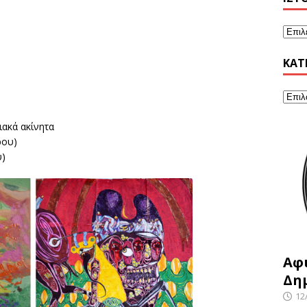
KΑΤ
ακά ακίνητα
ρου)
υ)
Αφ
Δη
12