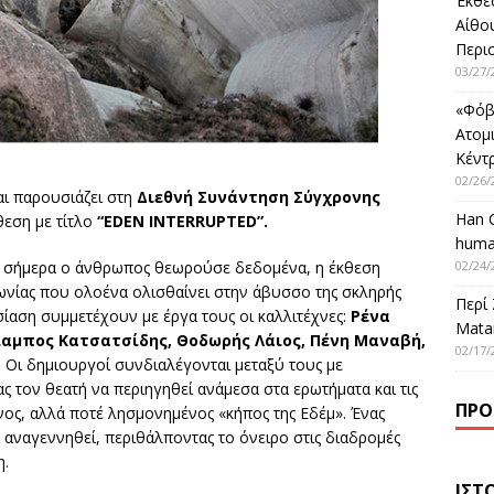
Έκθε
Αίθο
Περι
03/27/
«Φόβ
Ατομ
Κέντ
02/26/
ι παρουσιάζει στη
Διεθνή Συνάντηση Σύγχρονης
Han 
θεση με τίτλο
“EDEN INTERRUPTED”.
huma
02/24/
ι σήμερα ο άνθρωπος θεωρούσε δεδομένα, η έκθεση
νωνίας που ολοένα ολισθαίνει στην άβυσσο της σκληρής
Περί
ίαση συμμετέχουν με έργα τους οι καλλιτέχνες:
Ρένα
Matar
λαμπος Κατσατσίδης, Θοδωρής Λάιος, Πένη Μαναβή,
02/17/
.
Οι δημιουργοί συνδιαλέγονται μεταξύ τους με
 τον θεατή να περιηγηθεί ανάμεσα στα ερωτήματα και τις
ΠΡΌ
νος, αλλά ποτέ λησμονημένος «κήπος της Εδέμ». Ένας
α αναγεννηθεί, περιθάλποντας το όνειρο στις διαδρομές
η.
ΙΣΤ