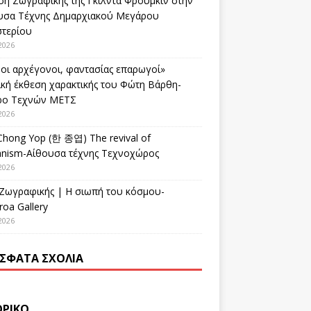
ση Ζωγραφικής της Γκίλντα Φρούμκιν στην
υσα Τέχνης Δημαρχιακού Μεγάρου
στερίου
2026
οι αρχέγονοι, φαντασίας επαρωγοί»
ική έκθεση χαρακτικής του Φώτη Βάρθη-
ρο Τεχνών ΜΕΤΣ
2026
Chong Yop (한 종엽) The revival of
nism-Αίθουσα τέχνης Τεχνοχώρος
2026
 Ζωγραφικής | Η σιωπή του κόσμου-
oa Gallery
2026
ΣΦΑΤΑ ΣΧΌΛΙΑ
ΟΡΙΚΌ