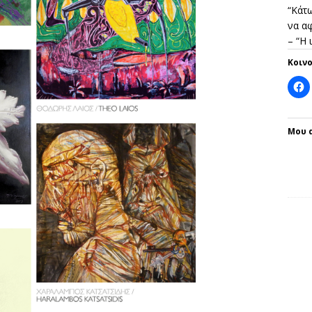
“Κάτω
να αφ
– “Η
Κοιν
Μου 