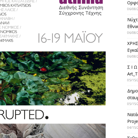
Ορφ
06/08/
Νύχτ
Εθνικ
06/08/
ΧΡΗΣ
Εγκα
06/08/
Σ Ι Ω
Art_T
05/15/
Δημο
σταυρ
05/15/
Νατά
Proje
04/15/