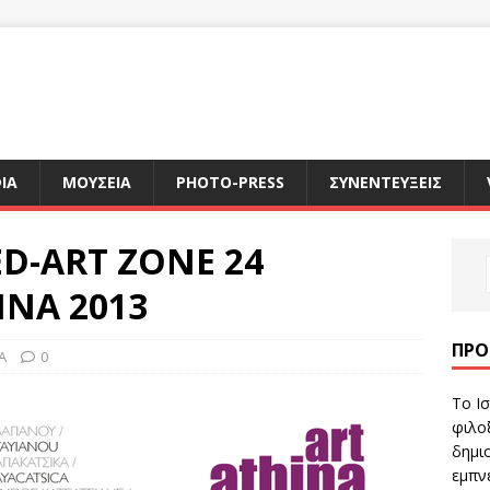
ΙΑ
ΜΟΥΣΕΙΑ
PHOTO-PRESS
ΣΥΝΕΝΤΕΥΞΕΙΣ
D-ART ZONE 24
INA 2013
ΠΡΌ
A
0
Το Ισ
φιλοξ
δημιο
εμπν