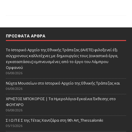
ΠΡΌΣΦΑΤΑ ΆΡΘΡΑ
Το Ιστορικό Αρχείο της Εθνικής Τράπεζας (ΙΑ/ΕΤΕ) φιλοξενεί έξι
σύγχρονους καλλιτέχνες με δημιουργίες τους (εικαστικά έργα,
εγκαταστάσεις) εμπνευσμένες από το έργο του Λάμπρου
Ορφανού
06/08/2026
Νύχτα Μουσείων στο Ιστορικό Αρχείο της Εθνικής Τράπεζας και
06/08/2026
ΧΡΗΣΤΟΣ ΜΠΟΚΟΡΟΣ | Τα Ημερολόγια-Εγκαίνια Έκθεσης στο
ΦΟΥΓΑΡΟ
06/08/2026
Σ Ι Ω Π Ε Σ της Τέτας Χαντζάρα στη 9th Art_Thessaloniki
05/15/2026