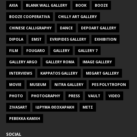
AXIA
BLANK WALL GALLERY
BOOK
BOOZE
BOOZE COOPERATIVA
CHILLY ART GALLERY
CHINESE CALLIGRAPHY
DANCE
DEPOART GALLERY
DIPOLA
EMST
EVRIPIDES GALLERY
EXHIBITION
FILM
FOUGARO
GALLERY
GALLERY 7
GALLERY ARGO
GALLERY ROMA
IMAGE GALLERY
INTERVIEWS
KAPPATOS GALLERY
MEGART GALLERY
MOVIE
MUSEUM
NITRA GALLERY
PES POLYTROPON
PHOTO
PHOTOGRAPHY
PRESS
VAULT
VIDEO
ZIVASART
ΙΔΡΥΜΑ ΘΕΟΧΑΡΑΚΗ
ΜΕΤΣ
ΡΕΒΕΚΚΑ ΚΑΜΧΗ
SOCIAL