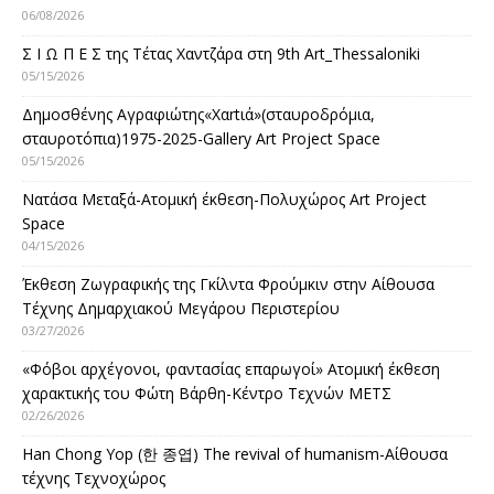
06/08/2026
Σ Ι Ω Π Ε Σ της Τέτας Χαντζάρα στη 9th Art_Thessaloniki
05/15/2026
Δημοσθένης Αγραφιώτης«Xαrtιά»(σταυροδρόμια,
σταυροτόπια)1975-2025-Gallery Art Project Space
05/15/2026
Νατάσα Μεταξά-Ατομική έκθεση-Πολυχώρος Art Project
Space
04/15/2026
Έκθεση Ζωγραφικής της Γκίλντα Φρούμκιν στην Αίθουσα
Τέχνης Δημαρχιακού Μεγάρου Περιστερίου
03/27/2026
«Φόβοι αρχέγονοι, φαντασίας επαρωγοί» Ατομική έκθεση
χαρακτικής του Φώτη Βάρθη-Κέντρο Τεχνών ΜΕΤΣ
02/26/2026
Han Chong Yop (한 종엽) The revival of humanism-Αίθουσα
τέχνης Τεχνοχώρος