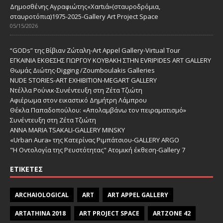
Δημοσθένης Αγραφιώτης«Xαrtιά»(σταυροδρόμια,
σταυροτόπια)1975-2025-Gallery Art Project Space
05/15/2026
“GODs” της Βίβιαν Ζώταλη-Art Appel Gallery-Virtual Tour
ΕΓΚΑΙΝΙΑ ΕΚΘΕΣΗΣ ΓΙΩΡΓΟΥ ΚΟΥΒΑΚΗ ΣΤΗΝ EVRIPIDES ART GALLERY
Θωμάς Διώτης-Digging /Zoumboulakis Galleries
NUDE STORIES-ΑRT EXHIBITION-MEGART GALLERY
Ντέλλα Ρούνικ-Συνέντευξη στη Ζέτα Τζιώτη
Αφιέρωμα στον εικαστικό Δημήτρη Λάμπρου
Θέκλα Παπαδοπούλου: «Απολαμβάνω τον πειραματισμό»
Συνέντευξη στη Ζέτα Τζιώτη
ANNA MARIA TSAKALI-GALLERY MINSKY
«Urban Aura» της Κατερίνας Ριμπάτσιου-GALLERY ARGO
"Η Οντολογία της Ρευστότητας" Ατομική έκθεση-Gallery 7
ΕΤΙΚΈΤΕΣ
ARCHAIOLOGICAL
ART
ART APPEL GALLERY
ARTATHINA 2018
ART PROJECT SPACE
ARTZONE 42