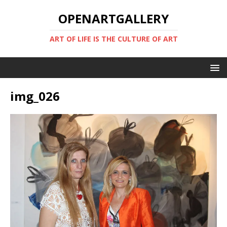
OPENARTGALLERY
ART OF LIFE IS THE CULTURE OF ART
img_026