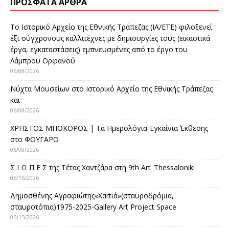
ΠΡΌΣΦΑΤΑ ΆΡΘΡΑ
Το Ιστορικό Αρχείο της Εθνικής Τράπεζας (ΙΑ/ΕΤΕ) φιλοξενεί
έξι σύγχρονους καλλιτέχνες με δημιουργίες τους (εικαστικά
έργα, εγκαταστάσεις) εμπνευσμένες από το έργο του
Λάμπρου Ορφανού
06/08/2026
Νύχτα Μουσείων στο Ιστορικό Αρχείο της Εθνικής Τράπεζας
και
06/08/2026
ΧΡΗΣΤΟΣ ΜΠΟΚΟΡΟΣ | Τα Ημερολόγια-Εγκαίνια Έκθεσης
στο ΦΟΥΓΑΡΟ
06/08/2026
Σ Ι Ω Π Ε Σ της Τέτας Χαντζάρα στη 9th Art_Thessaloniki
05/15/2026
Δημοσθένης Αγραφιώτης«Xαrtιά»(σταυροδρόμια,
σταυροτόπια)1975-2025-Gallery Art Project Space
05/15/2026