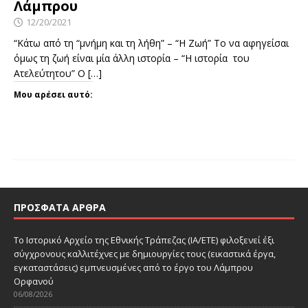
Λάμπρου
12/20/2021
“Κάτω από τη “μνήμη και τη λήθη” – “Η Ζωή” Το να αφηγείσαι
όμως τη ζωή είναι μία άλλη ιστορία – “Η ιστορία του
Ατελεύτητου” Ο
[…]
Μου αρέσει αυτό:
ΠΡΌΣΦΑΤΑ ΆΡΘΡΑ
Το Ιστορικό Αρχείο της Εθνικής Τράπεζας (ΙΑ/ΕΤΕ) φιλοξενεί έξι
σύγχρονους καλλιτέχνες με δημιουργίες τους (εικαστικά έργα,
εγκαταστάσεις) εμπνευσμένες από το έργο του Λάμπρου
Ορφανού
06/08/2026