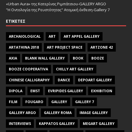
«Urban Aura» της Κατερίνας Ριμπάτσιου-GALLERY ARGO
"Η Οντολογία της Ρευστότητας" Ατομική έκθεση-Gallery 7
ΕΤΙΚΈΤΕΣ
ARCHAIOLOGICAL
ART
ART APPEL GALLERY
ARTATHINA 2018
ART PROJECT SPACE
ARTZONE 42
AXIA
BLANK WALL GALLERY
BOOK
BOOZE
BOOZE COOPERATIVA
CHILLY ART GALLERY
CHINESE CALLIGRAPHY
DANCE
DEPOART GALLERY
DIPOLA
EMST
EVRIPIDES GALLERY
EXHIBITION
FILM
FOUGARO
GALLERY
GALLERY 7
GALLERY ARGO
GALLERY ROMA
IMAGE GALLERY
INTERVIEWS
KAPPATOS GALLERY
MEGART GALLERY