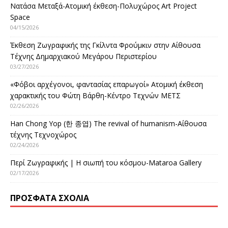
Νατάσα Μεταξά-Ατομική έκθεση-Πολυχώρος Art Project
Space
04/15/2026
Έκθεση Ζωγραφικής της Γκίλντα Φρούμκιν στην Αίθουσα
Τέχνης Δημαρχιακού Μεγάρου Περιστερίου
03/27/2026
«Φόβοι αρχέγονοι, φαντασίας επαρωγοί» Ατομική έκθεση
χαρακτικής του Φώτη Βάρθη-Κέντρο Τεχνών ΜΕΤΣ
02/26/2026
Han Chong Yop (한 종엽) The revival of humanism-Αίθουσα
τέχνης Τεχνοχώρος
02/24/2026
Περί Ζωγραφικής | Η σιωπή του κόσμου-Mataroa Gallery
02/17/2026
ΠΡΌΣΦΑΤΑ ΣΧΌΛΙΑ