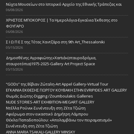
Νύχτα Μουσείων στο Ιστορικό Αρχείο της Εθνικής Τράπεζας και
06/08/2026
ΧΡΗΣΤΟΣ ΜΠΟΚΟΡΟΣ | Τα Ημερολόγια-Εγκαίνια Έκθεσης στο
ΦΟΥΓΑΡΟ
06/08/2026
Σ Ι Ω Π Ε Σ της Τέτας Χαντζάρα στη 9th Art_Thessaloniki
05/15/2026
Δημοσθένης Αγραφιώτης«Xαrtιά»(σταυροδρόμια,
σταυροτόπια)1975-2025-Gallery Art Project Space
05/15/2026
“GODs” της Βίβιαν Ζώταλη-Art Appel Gallery-Virtual Tour
ΕΓΚΑΙΝΙΑ ΕΚΘΕΣΗΣ ΓΙΩΡΓΟΥ ΚΟΥΒΑΚΗ ΣΤΗΝ EVRIPIDES ART GALLERY
Θωμάς Διώτης-Digging /Zoumboulakis Galleries
NUDE STORIES-ΑRT EXHIBITION-MEGART GALLERY
Ντέλλα Ρούνικ-Συνέντευξη στη Ζέτα Τζιώτη
Αφιέρωμα στον εικαστικό Δημήτρη Λάμπρου
Θέκλα Παπαδοπούλου: «Απολαμβάνω τον πειραματισμό»
Συνέντευξη στη Ζέτα Τζιώτη
ANNA MARIA TSAKALI-GALLERY MINSKY