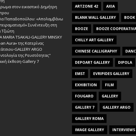
ώτη
ARTZONE 42
AXIA
έρωμα στον εικαστικό Δημήτρη
πρου
BLANK WALL GALLERY
BOOK
λα Παπαδοπούλου: «Απολαμβάνω
πειραματισμό» Συνέντευξη στη
BOOZE
BOOZE COOPERATIV
 Τζιώτη
A MARIA TSAKALI-GALLERY MINSKY
CHILLY ART GALLERY
an Aura» της Κατερίνας
πάτσιου-GALLERY ARGO
CHINESE CALLIGRAPHY
DANC
ντολογία της Ρευστότητας"
ική έκθεση-Gallery 7
DEPOART GALLERY
DIPOLA
EMST
EVRIPIDES GALLERY
EXHIBITION
FILM
FOUGARO
GALLERY
GALLERY 7
GALLERY ARGO
GALLERY ROMA
IMAGE GALLERY
INTERVIEWS