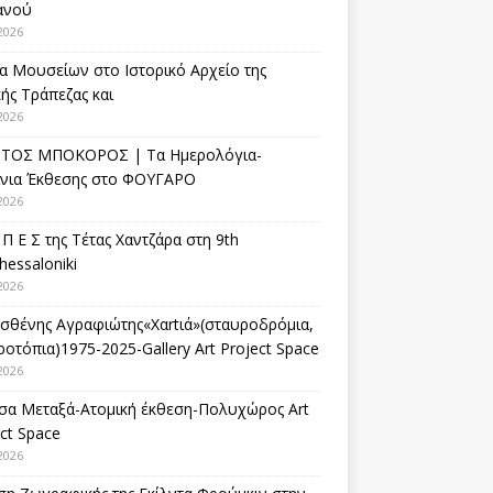
ανού
2026
α Μουσείων στο Ιστορικό Αρχείο της
ής Τράπεζας και
2026
ΤΟΣ ΜΠΟΚΟΡΟΣ | Τα Ημερολόγια-
ίνια Έκθεσης στο ΦΟΥΓΑΡΟ
2026
 Π Ε Σ της Τέτας Χαντζάρα στη 9th
hessaloniki
2026
σθένης Αγραφιώτης«Xαrtιά»(σταυροδρόμια,
οτόπια)1975-2025-Gallery Art Project Space
2026
σα Μεταξά-Ατομική έκθεση-Πολυχώρος Art
ct Space
2026