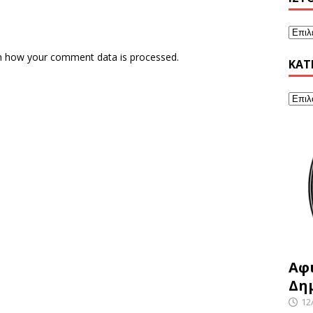
n how your comment data is processed.
KΑΤ
Αφ
Δη
12