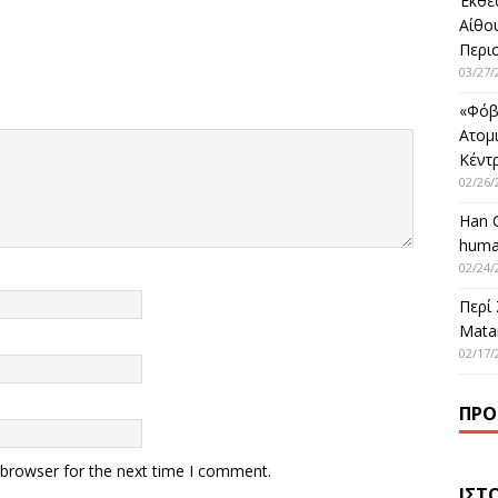
Έκθε
Αίθο
Περι
03/27/
«Φόβ
Ατομ
Κέντ
02/26/
Han 
huma
02/24/
Περί
Matar
02/17/
ΠΡΌ
 browser for the next time I comment.
ΙΣΤ