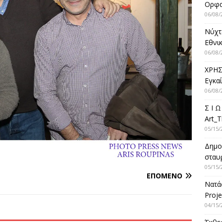
Ορφ
06/08/
Νύχτ
Εθνικ
06/08/
ΧΡΗΣ
Εγκα
06/08/
Σ Ι Ω
Art_T
05/15/
Δημο
σταυρ
05/15/
ΕΠΌΜΕΝΟ
Νατά
Proje
04/15/