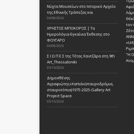
Τζι
Νύχτα Μουσείων στο Ιστορικό Αρχείο
Αφι
της Εθνικής Τράπεζας και
Λάμ
06/08/2026
Θέκ
τον 
ΧΡΗΣΤΟΣ ΜΠΟΚΟΡΟΣ | Τα
Ζέτα
Ημερολόγια-Εγκαίνια Έκθεσης στο
ANN
ΦΟΥΓΑΡΟ
«Urb
06/08/2026
Ριμ
"Η Ο
Σ Ι Ω Π Ε Σ της Τέτας Χαντζάρα στη 9th
Ατομ
Art_Thessaloniki
05/15/2026
Δημοσθένης
Αγραφιώτης«Xαrtιά»(σταυροδρόμια,
σταυροτόπια)1975-2025-Gallery Art
Project Space
05/15/2026