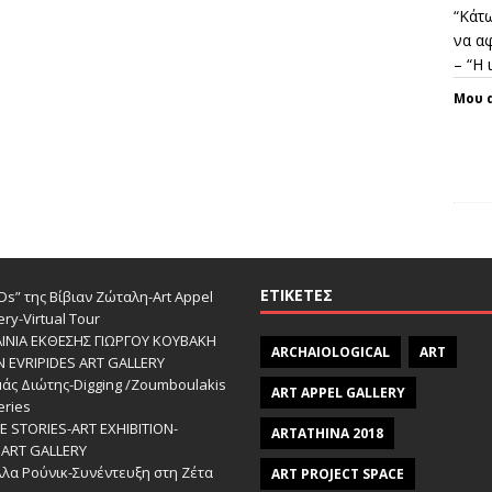
“Κάτω
να αφ
– “Η
Μου 
ΕΤΙΚΈΤΕΣ
s” της Βίβιαν Ζώταλη-Art Appel
ery-Virtual Tour
ΑΙΝΙΑ ΕΚΘΕΣΗΣ ΓΙΩΡΓΟΥ ΚΟΥΒΑΚΗ
ARCHAIOLOGICAL
ART
Ν EVRIPIDES ART GALLERY
άς Διώτης-Digging /Zoumboulakis
ART APPEL GALLERY
eries
 STORIES-ΑRT EXHIBITION-
ARTATHINA 2018
ART GALLERY
λα Ρούνικ-Συνέντευξη στη Ζέτα
ART PROJECT SPACE