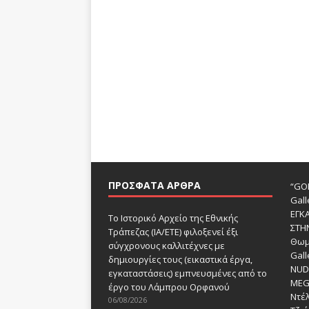
ΠΡΌΣΦΑΤΑ ΆΡΘΡΑ
“GOD
Gall
ΕΓΚ
Το Ιστορικό Αρχείο της Εθνικής
ΣΤΗ
Τράπεζας (ΙΑ/ΕΤΕ) φιλοξενεί έξι
Θωμ
σύγχρονους καλλιτέχνες με
Gall
δημιουργίες τους (εικαστικά έργα,
NUDE
εγκαταστάσεις) εμπνευσμένες από το
MEG
έργο του Λάμπρου Ορφανού
Ντέλ
06/08/2026