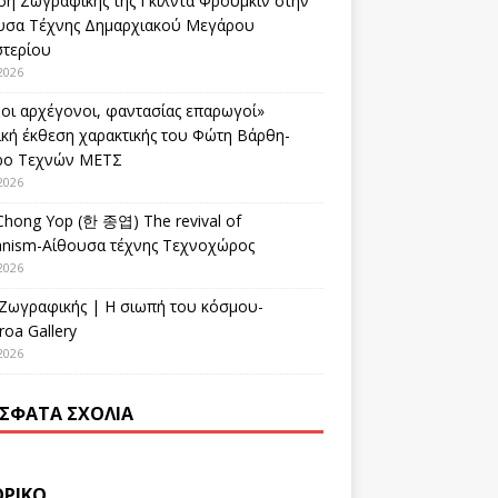
ση Ζωγραφικής της Γκίλντα Φρούμκιν στην
υσα Τέχνης Δημαρχιακού Μεγάρου
στερίου
2026
οι αρχέγονοι, φαντασίας επαρωγοί»
ική έκθεση χαρακτικής του Φώτη Βάρθη-
ρο Τεχνών ΜΕΤΣ
2026
Chong Yop (한 종엽) The revival of
nism-Αίθουσα τέχνης Τεχνοχώρος
2026
 Ζωγραφικής | Η σιωπή του κόσμου-
oa Gallery
2026
ΣΦΑΤΑ ΣΧΌΛΙΑ
ΟΡΙΚΌ