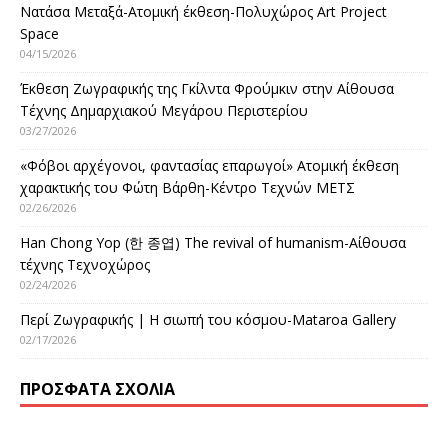
Νατάσα Μεταξά-Ατομική έκθεση-Πολυχώρος Art Project
Space
04/15/2026
Έκθεση Ζωγραφικής της Γκίλντα Φρούμκιν στην Αίθουσα
Τέχνης Δημαρχιακού Μεγάρου Περιστερίου
03/27/2026
«Φόβοι αρχέγονοι, φαντασίας επαρωγοί» Ατομική έκθεση
χαρακτικής του Φώτη Βάρθη-Κέντρο Τεχνών ΜΕΤΣ
02/26/2026
Han Chong Yop (한 종엽) The revival of humanism-Αίθουσα
τέχνης Τεχνοχώρος
02/24/2026
Περί Ζωγραφικής | Η σιωπή του κόσμου-Mataroa Gallery
02/17/2026
ΠΡΌΣΦΑΤΑ ΣΧΌΛΙΑ