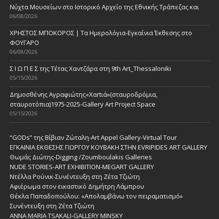
Νύχτα Μουσείων στο Ιστορικό Αρχείο της Εθνικής Τράπεζας και
06/08/2026
ΧΡΗΣΤΟΣ ΜΠΟΚΟΡΟΣ | Τα Ημερολόγια-Εγκαίνια Έκθεσης στο
ΦΟΥΓΑΡΟ
06/08/2026
Σ Ι Ω Π Ε Σ της Τέτας Χαντζάρα στη 9th Art_Thessaloniki
05/15/2026
Δημοσθένης Αγραφιώτης«Xαrtιά»(σταυροδρόμια,
σταυροτόπια)1975-2025-Gallery Art Project Space
05/15/2026
“GODs” της Βίβιαν Ζώταλη-Art Appel Gallery-Virtual Tour
ΕΓΚΑΙΝΙΑ ΕΚΘΕΣΗΣ ΓΙΩΡΓΟΥ ΚΟΥΒΑΚΗ ΣΤΗΝ EVRIPIDES ART GALLERY
Θωμάς Διώτης-Digging /Zoumboulakis Galleries
NUDE STORIES-ΑRT EXHIBITION-MEGART GALLERY
Ντέλλα Ρούνικ-Συνέντευξη στη Ζέτα Τζιώτη
Αφιέρωμα στον εικαστικό Δημήτρη Λάμπρου
Θέκλα Παπαδοπούλου: «Απολαμβάνω τον πειραματισμό»
Συνέντευξη στη Ζέτα Τζιώτη
ANNA MARIA TSAKALI-GALLERY MINSKY