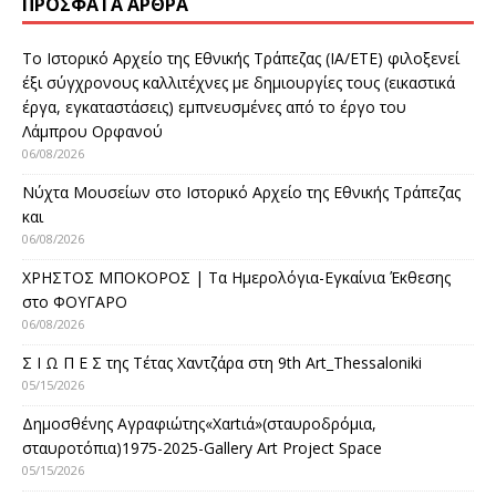
ΠΡΌΣΦΑΤΑ ΆΡΘΡΑ
Το Ιστορικό Αρχείο της Εθνικής Τράπεζας (ΙΑ/ΕΤΕ) φιλοξενεί
έξι σύγχρονους καλλιτέχνες με δημιουργίες τους (εικαστικά
έργα, εγκαταστάσεις) εμπνευσμένες από το έργο του
Λάμπρου Ορφανού
06/08/2026
Νύχτα Μουσείων στο Ιστορικό Αρχείο της Εθνικής Τράπεζας
και
06/08/2026
ΧΡΗΣΤΟΣ ΜΠΟΚΟΡΟΣ | Τα Ημερολόγια-Εγκαίνια Έκθεσης
στο ΦΟΥΓΑΡΟ
06/08/2026
Σ Ι Ω Π Ε Σ της Τέτας Χαντζάρα στη 9th Art_Thessaloniki
05/15/2026
Δημοσθένης Αγραφιώτης«Xαrtιά»(σταυροδρόμια,
σταυροτόπια)1975-2025-Gallery Art Project Space
05/15/2026