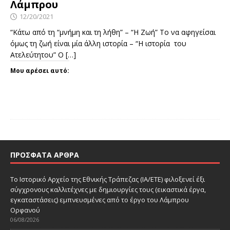
Λάμπρου
12/20/2021
“Κάτω από τη “μνήμη και τη λήθη” – “Η Ζωή” Το να αφηγείσαι
όμως τη ζωή είναι μία άλλη ιστορία – “Η ιστορία του
Ατελεύτητου” Ο
[…]
Μου αρέσει αυτό:
ΠΡΌΣΦΑΤΑ ΆΡΘΡΑ
Το Ιστορικό Αρχείο της Εθνικής Τράπεζας (ΙΑ/ΕΤΕ) φιλοξενεί έξι
σύγχρονους καλλιτέχνες με δημιουργίες τους (εικαστικά έργα,
εγκαταστάσεις) εμπνευσμένες από το έργο του Λάμπρου
Ορφανού
06/08/2026