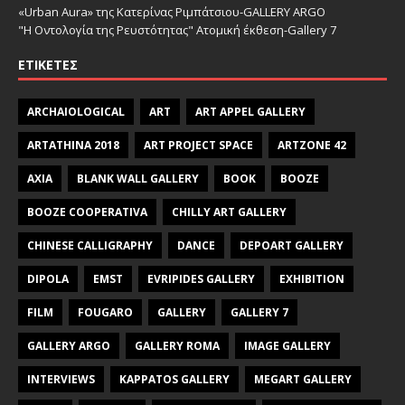
«Urban Aura» της Κατερίνας Ριμπάτσιου-GALLERY ARGO
"Η Οντολογία της Ρευστότητας" Ατομική έκθεση-Gallery 7
ΕΤΙΚΈΤΕΣ
ARCHAIOLOGICAL
ART
ART APPEL GALLERY
ARTATHINA 2018
ART PROJECT SPACE
ARTZONE 42
AXIA
BLANK WALL GALLERY
BOOK
BOOZE
BOOZE COOPERATIVA
CHILLY ART GALLERY
CHINESE CALLIGRAPHY
DANCE
DEPOART GALLERY
DIPOLA
EMST
EVRIPIDES GALLERY
EXHIBITION
FILM
FOUGARO
GALLERY
GALLERY 7
GALLERY ARGO
GALLERY ROMA
IMAGE GALLERY
INTERVIEWS
KAPPATOS GALLERY
MEGART GALLERY