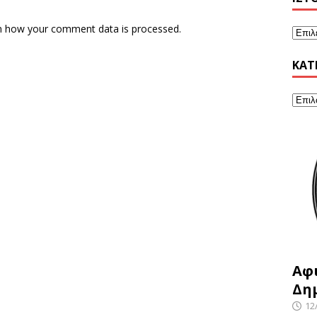
n how your comment data is processed.
KΑΤ
Αφ
Δη
12