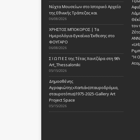
Τζι
Νύχτα Μουσείων στο Ιστορικό Αρχείο
Αφι
της Εθνικής Τράπεζας και
Λάμ
06/08/2026
Θέκ
τον 
ΧΡΗΣΤΟΣ ΜΠΟΚΟΡΟΣ | Τα
Ζέτα
Ημερολόγια-Εγκαίνια Έκθεσης στο
ANN
ΦΟΥΓΑΡΟ
«Urb
06/08/2026
Ριμ
"Η Ο
Σ Ι Ω Π Ε Σ της Τέτας Χαντζάρα στη 9th
Ατομ
Art_Thessaloniki
05/15/2026
Δημοσθένης
Αγραφιώτης«Xαrtιά»(σταυροδρόμια,
σταυροτόπια)1975-2025-Gallery Art
Project Space
05/15/2026