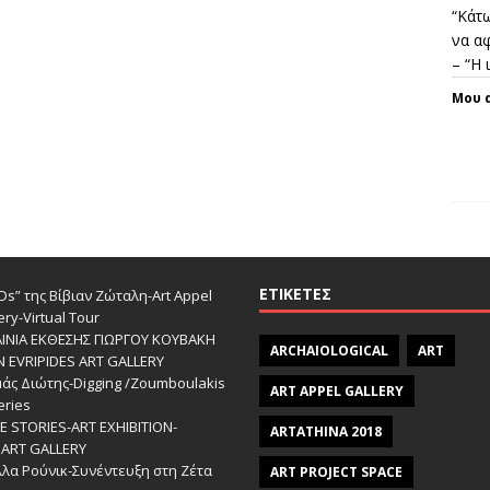
“Κάτω
να αφ
– “Η
Μου 
ΕΤΙΚΈΤΕΣ
s” της Βίβιαν Ζώταλη-Art Appel
ery-Virtual Tour
ΑΙΝΙΑ ΕΚΘΕΣΗΣ ΓΙΩΡΓΟΥ ΚΟΥΒΑΚΗ
ARCHAIOLOGICAL
ART
Ν EVRIPIDES ART GALLERY
άς Διώτης-Digging /Zoumboulakis
ART APPEL GALLERY
eries
 STORIES-ΑRT EXHIBITION-
ARTATHINA 2018
ART GALLERY
λα Ρούνικ-Συνέντευξη στη Ζέτα
ART PROJECT SPACE