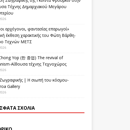
ση Ζωγραφικής της Γκίλντα Φρούμκιν στην
υσα Τέχνης Δημαρχιακού Μεγάρου
στερίου
2026
οι αρχέγονοι, φαντασίας επαρωγοί»
ική έκθεση χαρακτικής του Φώτη Βάρθη-
ρο Τεχνών ΜΕΤΣ
2026
Chong Yop (한 종엽) The revival of
nism-Αίθουσα τέχνης Τεχνοχώρος
2026
 Ζωγραφικής | Η σιωπή του κόσμου-
oa Gallery
2026
ΣΦΑΤΑ ΣΧΌΛΙΑ
ΟΡΙΚΌ