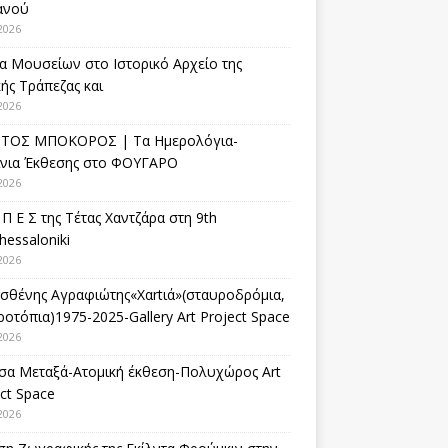
ανού
2026
α Μουσείων στο Ιστορικό Αρχείο της
ής Τράπεζας και
2026
ΤΟΣ ΜΠΟΚΟΡΟΣ | Τα Ημερολόγια-
ίνια Έκθεσης στο ΦΟΥΓΑΡΟ
2026
 Π Ε Σ της Τέτας Χαντζάρα στη 9th
hessaloniki
2026
σθένης Αγραφιώτης«Xαrtιά»(σταυροδρόμια,
οτόπια)1975-2025-Gallery Art Project Space
2026
σα Μεταξά-Ατομική έκθεση-Πολυχώρος Art
ct Space
2026