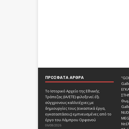
ΠΡΌΣΦΑΤΑ ΆΡΘΡΑ
“GOD
Gall
ΕΓΚ
Το Ιστορικό Αρχείο της Εθνικής
ΣΤΗ
Τράπεζας (ΙΑ/ΕΤΕ) φιλοξενεί έξι
Θωμ
σύγχρονους καλλιτέχνες με
Gall
δημιουργίες τους (εικαστικά έργα,
NUDE
εγκαταστάσεις) εμπνευσμένες από το
MEG
έργο του Λάμπρου Ορφανού
Ντέλ
06/08/2026