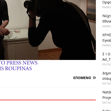
Ορφ
06/08/
Νύχτ
Εθνικ
06/08/
ΧΡΗΣ
Εγκα
06/08/
Σ Ι Ω
Art_T
05/15/
Δημο
ΕΠΌΜΕΝΟ
σταυρ
05/15/
Νατά
Proje
04/15/