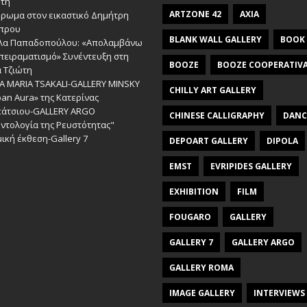
ώτη
ARTZONE 42
AXIA
έρωμα στον εικαστικό Δημήτρη
πρου
BLANK WALL GALLERY
BOOK
λα Παπαδοπούλου: «Απολαμβάνω
πειραματισμό» Συνέντευξη στη
BOOZE
BOOZE COOPERATIV
 Τζιώτη
A MARIA TSAKALI-GALLERY MINSKY
CHILLY ART GALLERY
an Aura» της Κατερίνας
πάτσιου-GALLERY ARGO
CHINESE CALLIGRAPHY
DANC
ντολογία της Ρευστότητας"
ική έκθεση-Gallery 7
DEPOART GALLERY
DIPOLA
EMST
EVRIPIDES GALLERY
EXHIBITION
FILM
FOUGARO
GALLERY
GALLERY 7
GALLERY ARGO
GALLERY ROMA
IMAGE GALLERY
INTERVIEWS