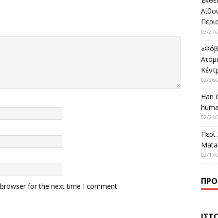
Έκθε
Αίθο
Περι
03/27/
«Φόβ
Ατομ
Κέντ
02/26/
Han 
huma
02/24/
Περί
Matar
02/17/
ΠΡΌ
 browser for the next time I comment.
ΙΣΤ