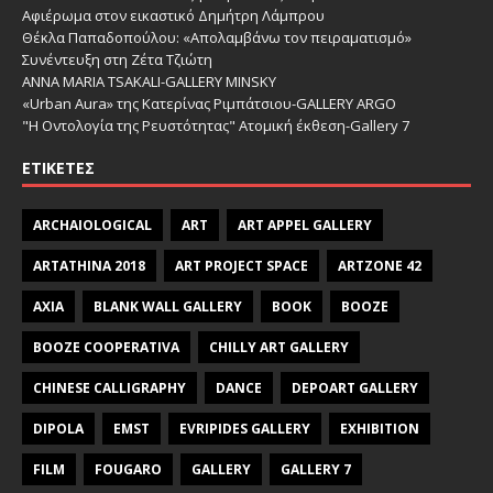
Αφιέρωμα στον εικαστικό Δημήτρη Λάμπρου
Θέκλα Παπαδοπούλου: «Απολαμβάνω τον πειραματισμό»
Συνέντευξη στη Ζέτα Τζιώτη
ANNA MARIA TSAKALI-GALLERY MINSKY
«Urban Aura» της Κατερίνας Ριμπάτσιου-GALLERY ARGO
"Η Οντολογία της Ρευστότητας" Ατομική έκθεση-Gallery 7
ΕΤΙΚΈΤΕΣ
ARCHAIOLOGICAL
ART
ART APPEL GALLERY
ARTATHINA 2018
ART PROJECT SPACE
ARTZONE 42
AXIA
BLANK WALL GALLERY
BOOK
BOOZE
BOOZE COOPERATIVA
CHILLY ART GALLERY
CHINESE CALLIGRAPHY
DANCE
DEPOART GALLERY
DIPOLA
EMST
EVRIPIDES GALLERY
EXHIBITION
FILM
FOUGARO
GALLERY
GALLERY 7