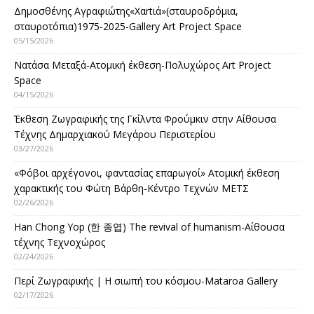
Δημοσθένης Αγραφιώτης«Xαrtιά»(σταυροδρόμια,
σταυροτόπια)1975-2025-Gallery Art Project Space
05/15/2026
Νατάσα Μεταξά-Ατομική έκθεση-Πολυχώρος Art Project
Space
04/15/2026
Έκθεση Ζωγραφικής της Γκίλντα Φρούμκιν στην Αίθουσα
Τέχνης Δημαρχιακού Μεγάρου Περιστερίου
03/27/2026
«Φόβοι αρχέγονοι, φαντασίας επαρωγοί» Ατομική έκθεση
χαρακτικής του Φώτη Βάρθη-Κέντρο Τεχνών ΜΕΤΣ
02/26/2026
Han Chong Yop (한 종엽) The revival of humanism-Αίθουσα
τέχνης Τεχνοχώρος
02/24/2026
Περί Ζωγραφικής | Η σιωπή του κόσμου-Mataroa Gallery
02/17/2026