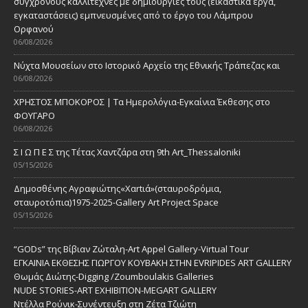
σύγχρονους καλλιτέχνες με δημιουργίες τους (εικαστικά έργα,
εγκαταστάσεις) εμπνευσμένες από το έργο του Λάμπρου
Ορφανού
06/08/2026
Νύχτα Μουσείων στο Ιστορικό Αρχείο της Εθνικής Τράπεζας και
06/08/2026
ΧΡΗΣΤΟΣ ΜΠΟΚΟΡΟΣ | Τα Ημερολόγια-Εγκαίνια Έκθεσης στο
ΦΟΥΓΑΡΟ
06/08/2026
Σ Ι Ω Π Ε Σ της Τέτας Χαντζάρα στη 9th Art_Thessaloniki
05/15/2026
Δημοσθένης Αγραφιώτης«Xαrtιά»(σταυροδρόμια,
σταυροτόπια)1975-2025-Gallery Art Project Space
05/15/2026
“GODs” της Βίβιαν Ζώταλη-Art Appel Gallery-Virtual Tour
ΕΓΚΑΙΝΙΑ ΕΚΘΕΣΗΣ ΓΙΩΡΓΟΥ ΚΟΥΒΑΚΗ ΣΤΗΝ EVRIPIDES ART GALLERY
Θωμάς Διώτης-Digging /Zoumboulakis Galleries
NUDE STORIES-ΑRT EXHIBITION-MEGART GALLERY
Ντέλλα Ρούνικ-Συνέντευξη στη Ζέτα Τζιώτη