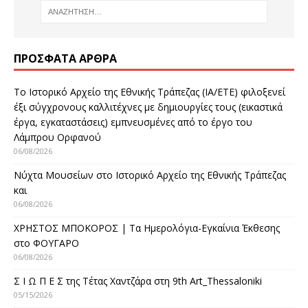
ΠΡΌΣΦΑΤΑ ΆΡΘΡΑ
Το Ιστορικό Αρχείο της Εθνικής Τράπεζας (ΙΑ/ΕΤΕ) φιλοξενεί
έξι σύγχρονους καλλιτέχνες με δημιουργίες τους (εικαστικά
έργα, εγκαταστάσεις) εμπνευσμένες από το έργο του
Λάμπρου Ορφανού
06/08/2026
Νύχτα Μουσείων στο Ιστορικό Αρχείο της Εθνικής Τράπεζας
και
06/08/2026
ΧΡΗΣΤΟΣ ΜΠΟΚΟΡΟΣ | Τα Ημερολόγια-Εγκαίνια Έκθεσης
στο ΦΟΥΓΑΡΟ
06/08/2026
Σ Ι Ω Π Ε Σ της Τέτας Χαντζάρα στη 9th Art_Thessaloniki
05/15/2026