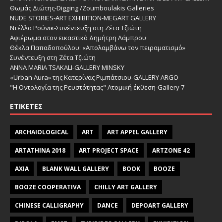
Θωμάς Διώτης-Digging /Zoumboulakis Galleries
NUDE STORIES-ΑRT EXHIBITION-MEGART GALLERY
Ντέλλα Ρούνικ-Συνέντευξη στη Ζέτα Τζιώτη
Αφιέρωμα στον εικαστικό Δημήτρη Λάμπρου
Θέκλα Παπαδοπούλου: «Απολαμβάνω τον πειραματισμό»
Συνέντευξη στη Ζέτα Τζιώτη
ANNA MARIA TSAKALI-GALLERY MINSKY
«Urban Aura» της Κατερίνας Ριμπάτσιου-GALLERY ARGO
"Η Οντολογία της Ρευστότητας" Ατομική έκθεση-Gallery 7
ΕΤΙΚΈΤΕΣ
ARCHAIOLOGICAL
ART
ART APPEL GALLERY
ARTATHINA 2018
ART PROJECT SPACE
ARTZONE 42
AXIA
BLANK WALL GALLERY
BOOK
BOOZE
BOOZE COOPERATIVA
CHILLY ART GALLERY
CHINESE CALLIGRAPHY
DANCE
DEPOART GALLERY