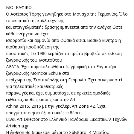
ΒΙΟΓΡΑΦΙΚΟ:
O Αστέριος Τόρης γεννήθηκε στο Μόναχο της Γερμανίας. Όλο
το σκεπτικό της καλλιτεχνικής
και επαγγελματικής δράσης εμπνέεται από την ανάγκη ώστε
κάθε ενέργεια να έχει
ισορροπία και αρμονία από φυσικά αίτια. Βασικό κίνητρο η
αισθητική προϋπόθεση της
προοπτικής. Το 1980 κερδίζει το πρώτο βραβείο σε έκθεση
ζωγραφικής του Ινστιτούτου
ΔΕΛΤΑ. Έχει παρακολουθήσει ζωγραφική στο Εργαστήρι
ζωγραφικής Morricke Schule στα
περίχωρα της Στουτγάρδης στη Γερμανία. Έχει συνεργαστεί
για τηλεοπτικές και θεατρικές
παραγωγές και έχει συμμετάσχει σε αρκετές ομαδικές
εκθέσεις, καθώς επίσης και στην Art
Athina 2015, 2016 με την γκαλερί Art Zone 42. Έχει
πραγματοποιήσει έξι ατομικές εκθέσεις.
Είναι Art Director στο Ελληνικό Πανόραμα Εικαστικών Τεχνών
ArtVioma.gr
Η έκθεση θα διαρκέσει μέχρι το Σάββατο, 4 Μαρτίου