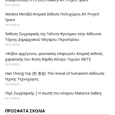
05/15/2026
Νατάσα Μεταξά-Ατομική έκθεση-Πολυχώρος Art Project
Space
04/15/2026
Έκθεση Ζωγραφικής της Γκίλντα Φρούμκιν στην Αίθουσα
Τέχνης Δημαρχιακού Μεγάρου Περιστερίου
03/27/2026
«Φόβοι αρχέγονοι, φαντασίας επαρωγοί» Ατομική έκθεση
χαρακτικής του Φώτη Βάρθη-Κέντρο Τεχνών ΜΕΤΣ
02/26/2026
Han Chong Yop (한 종엽) The revival of humanism-Αίθουσα
τέχνης Τεχνοχώρος
02/24/2026
Περί Ζωγραφικής | Η σιωπή του κόσμου-Mataroa Gallery
02/17/2026
ΠΡΌΣΦΑΤΑ ΣΧΌΛΙΑ