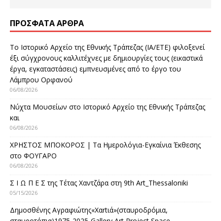
ΠΡΌΣΦΑΤΑ ΆΡΘΡΑ
Το Ιστορικό Αρχείο της Εθνικής Τράπεζας (ΙΑ/ΕΤΕ) φιλοξενεί
έξι σύγχρονους καλλιτέχνες με δημιουργίες τους (εικαστικά
έργα, εγκαταστάσεις) εμπνευσμένες από το έργο του
Λάμπρου Ορφανού
06/08/2026
Νύχτα Μουσείων στο Ιστορικό Αρχείο της Εθνικής Τράπεζας
και
06/08/2026
ΧΡΗΣΤΟΣ ΜΠΟΚΟΡΟΣ | Τα Ημερολόγια-Εγκαίνια Έκθεσης
στο ΦΟΥΓΑΡΟ
06/08/2026
Σ Ι Ω Π Ε Σ της Τέτας Χαντζάρα στη 9th Art_Thessaloniki
05/15/2026
Δημοσθένης Αγραφιώτης«Xαrtιά»(σταυροδρόμια,
σταυροτόπια)1975-2025-Gallery Art Project Space