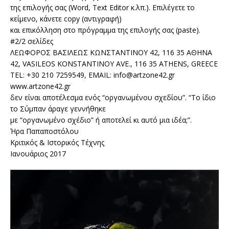
της επιλογής σας (Word, Text Editor κ.λπ.). Επιλέγετε το
κείμενο, κάνετε copy (αντιγραφή)
και επικόλληση στο πρόγραμμα της επιλογής σας (paste).
#2/2 σελίδες
ΛΕΩΦΟΡΟΣ ΒΑΣΙΛΕΩΣ ΚΩΝΣΤΑΝΤΙΝΟΥ 42, 116 35 ΑΘΗΝΑ
42, VASILEOS KONSTANTINOY AVE., 116 35 ATHENS, GREECE
TEL: +30 210 7259549, EMAIL: info@artzone42.gr
www.artzone42.gr
δεν είναι αποτέλεσμα ενός “οργανωμένου σχεδίου”. “Το ίδιο
το Σύμπαν άραγε γεννήθηκε
με “οργανωμένο σχέδιο” ή αποτελεί κι αυτό μια ιδέα;”.
Ήρα Παπαποστόλου
Κριτικός & Ιστορικός Τέχνης
Ιανουάριος 2017