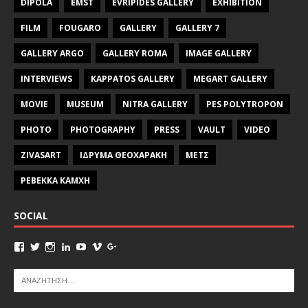
DIPOLA
EMST
EVRIPIDES GALLERY
EXHIBITION
FILM
FOUGARO
GALLERY
GALLERY 7
GALLERY ARGO
GALLERY ROMA
IMAGE GALLERY
INTERVIEWS
KAPPATOS GALLERY
MEGART GALLERY
MOVIE
MUSEUM
NITRA GALLERY
PES POLYTROPON
PHOTO
PHOTOGRAPHY
PRESS
VAULT
VIDEO
ZIVASART
ΙΔΡΥΜΑ ΘΕΟΧΑΡΑΚΗ
ΜΕΤΣ
ΡΕΒΕΚΚΑ ΚΑΜΧΗ
SOCIAL