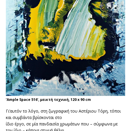
‘Ample Space 516’, μεικτή τεχνική, 120 x 90 cm
Γι’αυτόν το λόγο, στη ζωγραφική του Αστέριου Τόρη, τόποι
και συμβάντα βρίσκονται στο
ίδιο έργο, σε μία πανδαισία χρωμάτων που – σύμφωνα με
τον ίδιο – κάποια στιγμή θέλει