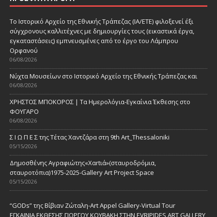
Το Ιστορικό Αρχείο της Εθνικής Τράπεζας (ΙΑ/ΕΤΕ) φιλοξενεί έξι
σύγχρονους καλλιτέχνες με δημιουργίες τους (εικαστικά έργα,
εγκαταστάσεις) εμπνευσμένες από το έργο του Λάμπρου
Ορφανού
06/08/2026
Νύχτα Μουσείων στο Ιστορικό Αρχείο της Εθνικής Τράπεζας και
06/08/2026
ΧΡΗΣΤΟΣ ΜΠΟΚΟΡΟΣ | Τα Ημερολόγια-Εγκαίνια Έκθεσης στο
ΦΟΥΓΑΡΟ
06/08/2026
Σ Ι Ω Π Ε Σ της Τέτας Χαντζάρα στη 9th Art_Thessaloniki
05/15/2026
Δημοσθένης Αγραφιώτης«Xαrtιά»(σταυροδρόμια,
σταυροτόπια)1975-2025-Gallery Art Project Space
05/15/2026
“GODs” της Βίβιαν Ζώταλη-Art Appel Gallery-Virtual Tour
ΕΓΚΑΙΝΙΑ ΕΚΘΕΣΗΣ ΓΙΩΡΓΟΥ ΚΟΥΒΑΚΗ ΣΤΗΝ EVRIPIDES ART GALLERY