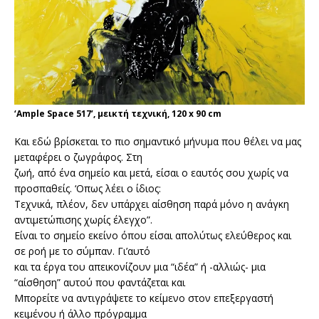
‘Ample Space 517’, μεικτή τεχνική, 120 x 90 cm
Και εδώ βρίσκεται το πιο σημαντικό μήνυμα που θέλει να μας
μεταφέρει ο ζωγράφος. Στη
ζωή, από ένα σημείο και μετά, είσαι ο εαυτός σου χωρίς να
προσπαθείς. ‘Οπως λέει ο ίδιος:
Τεχνικά, πλέον, δεν υπάρχει αίσθηση παρά μόνο η ανάγκη
αντιμετώπισης χωρίς έλεγχο”.
Είναι το σημείο εκείνο όπου είσαι απολύτως ελεύθερος και
σε ροή με το σύμπαν. Γι’αυτό
και τα έργα του απεικονίζουν μια “ιδέα” ή -αλλιώς- μια
“αίσθηση” αυτού που φαντάζεται και
Μπορείτε να αντιγράψετε το κείμενο στον επεξεργαστή
κειμένου ή άλλο πρόγραμμα