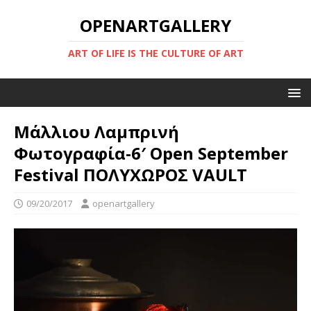
OPENARTGALLERY
ART OF LIFE IS THE CULTURE OF ART
Μάλλιου Λαμπρινή
Φωτογραφία-6′ Open September
Festival ΠΟΛΥΧΩΡΟΣ VAULT
09/20/2017
openartgallery