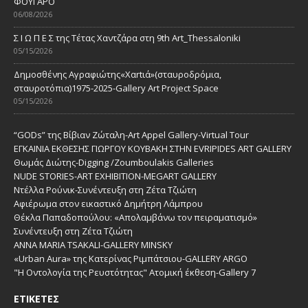
ΦΟΥΓΑΡΟ
06/08/2026
Σ Ι Ω Π Ε Σ της Τέτας Χαντζάρα στη 9th Art_Thessaloniki
05/15/2026
Δημοσθένης Αγραφιώτης«Xαrtιά»(σταυροδρόμια,
σταυροτόπια)1975-2025-Gallery Art Project Space
05/15/2026
“GODs” της Βίβιαν Ζώταλη-Art Appel Gallery-Virtual Tour
ΕΓΚΑΙΝΙΑ ΕΚΘΕΣΗΣ ΓΙΩΡΓΟΥ ΚΟΥΒΑΚΗ ΣΤΗΝ EVRIPIDES ART GALLERY
Θωμάς Διώτης-Digging /Zoumboulakis Galleries
NUDE STORIES-ΑRT EXHIBITION-MEGART GALLERY
Ντέλλα Ρούνικ-Συνέντευξη στη Ζέτα Τζιώτη
Αφιέρωμα στον εικαστικό Δημήτρη Λάμπρου
Θέκλα Παπαδοπούλου: «Απολαμβάνω τον πειραματισμό»
Συνέντευξη στη Ζέτα Τζιώτη
ANNA MARIA TSAKALI-GALLERY MINSKY
«Urban Aura» της Κατερίνας Ριμπάτσιου-GALLERY ARGO
"Η Οντολογία της Ρευστότητας" Ατομική έκθεση-Gallery 7
ΕΤΙΚΈΤΕΣ