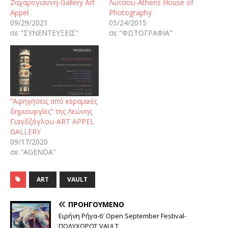
Ζαχαρογιάννη-Gallery Art
Λώτσου-Athens House of
Appel
Photography
09/29/2021
05/24/2015
σε "ΣΥΝΕΝΤΕΥΞΕΙΣ"
σε "ΦΩΤΟΓΡΑΦΙΑ"
“Αφηγήσεις από κεραμικές
δημιουργίες” της Λεώνης
Γιαγδζόγλου-ART APPEL
GALLERY
09/17/2020
σε "AGENDA"
ART
VAULT
ΠΡΟΗΓΟΎΜΕΝΟ
Ειρήνη Ρήγα-6′ Open September Festival-
ΠΟΛΥΧΩΡΟΣ VAULT