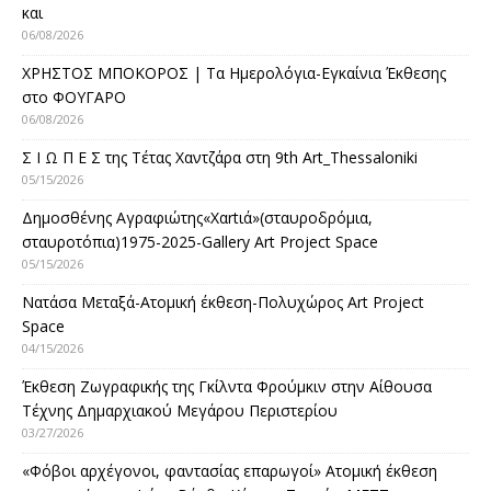
και
06/08/2026
ΧΡΗΣΤΟΣ ΜΠΟΚΟΡΟΣ | Τα Ημερολόγια-Εγκαίνια Έκθεσης
στο ΦΟΥΓΑΡΟ
06/08/2026
Σ Ι Ω Π Ε Σ της Τέτας Χαντζάρα στη 9th Art_Thessaloniki
05/15/2026
Δημοσθένης Αγραφιώτης«Xαrtιά»(σταυροδρόμια,
σταυροτόπια)1975-2025-Gallery Art Project Space
05/15/2026
Νατάσα Μεταξά-Ατομική έκθεση-Πολυχώρος Art Project
Space
04/15/2026
Έκθεση Ζωγραφικής της Γκίλντα Φρούμκιν στην Αίθουσα
Τέχνης Δημαρχιακού Μεγάρου Περιστερίου
03/27/2026
«Φόβοι αρχέγονοι, φαντασίας επαρωγοί» Ατομική έκθεση