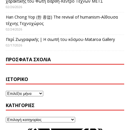
χαρακτικής του Φώτη Βάρθη-Κέντρο Τεχνών ΜΕΤΣ
02/26/2026
Han Chong Yop (한 종엽) The revival of humanism-Αίθουσα
τέχνης Τεχνοχώρος
02/24/2026
Περί Ζωγραφικής | Η σιωπή του κόσμου-Mataroa Gallery
02/17/2026
ΠΡΌΣΦΑΤΑ ΣΧΌΛΙΑ
ΙΣΤΟΡΙΚΌ
KΑΤΗΓΟΡΊΕΣ