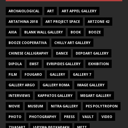
ARCHAIOLOGICAL
ART
ART APPEL GALLERY
ARTATHINA 2018
ART PROJECT SPACE
ARTZONE 42
AXIA
BLANK WALL GALLERY
BOOK
BOOZE
BOOZE COOPERATIVA
CHILLY ART GALLERY
CHINESE CALLIGRAPHY
DANCE
DEPOART GALLERY
DIPOLA
EMST
EVRIPIDES GALLERY
EXHIBITION
FILM
FOUGARO
GALLERY
GALLERY 7
GALLERY ARGO
GALLERY ROMA
IMAGE GALLERY
INTERVIEWS
KAPPATOS GALLERY
MEGART GALLERY
MOVIE
MUSEUM
NITRA GALLERY
PES POLYTROPON
PHOTO
PHOTOGRAPHY
PRESS
VAULT
VIDEO
ZIVASART
ΙΔΡΥΜΑ ΘΕΟΧΑΡΑΚΗ
ΜΕΤΣ