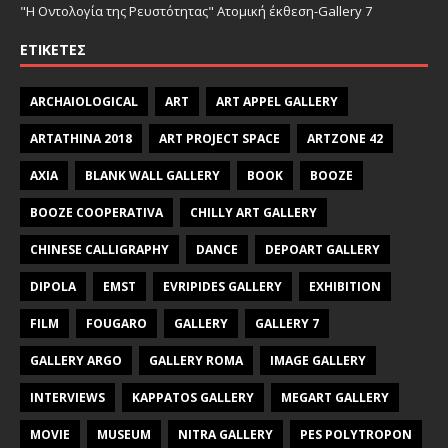
"Η Οντολογία της Ρευστότητας" Ατομική έκθεση-Gallery 7
ΕΤΙΚΈΤΕΣ
ARCHAIOLOGICAL
ART
ART APPEL GALLERY
ARTATHINA 2018
ART PROJECT SPACE
ARTZONE 42
AXIA
BLANK WALL GALLERY
BOOK
BOOZE
BOOZE COOPERATIVA
CHILLY ART GALLERY
CHINESE CALLIGRAPHY
DANCE
DEPOART GALLERY
DIPOLA
EMST
EVRIPIDES GALLERY
EXHIBITION
FILM
FOUGARO
GALLERY
GALLERY 7
GALLERY ARGO
GALLERY ROMA
IMAGE GALLERY
INTERVIEWS
KAPPATOS GALLERY
MEGART GALLERY
MOVIE
MUSEUM
NITRA GALLERY
PES POLYTROPON