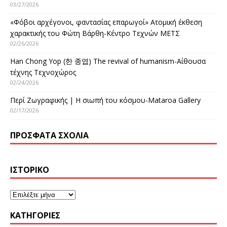
03/27/2026
«Φόβοι αρχέγονοι, φαντασίας επαρωγοί» Ατομική έκθεση
χαρακτικής του Φώτη Βάρθη-Κέντρο Τεχνών ΜΕΤΣ
02/26/2026
Han Chong Yop (한 종엽) The revival of humanism-Αίθουσα
τέχνης Τεχνοχώρος
02/24/2026
Περί Ζωγραφικής | Η σιωπή του κόσμου-Mataroa Gallery
02/17/2026
ΠΡΌΣΦΑΤΑ ΣΧΌΛΙΑ
ΙΣΤΟΡΙΚΌ
KΑΤΗΓΟΡΊΕΣ