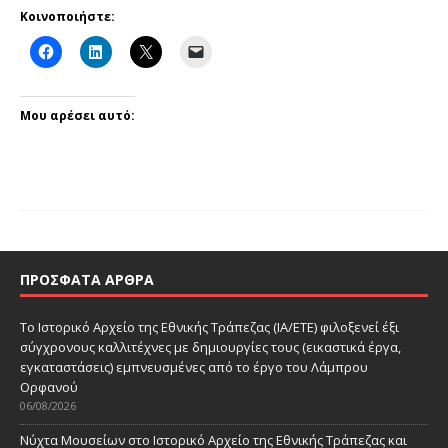
Κοινοποιήστε:
Μου αρέσει αυτό:
ΠΡΌΣΦΑΤΑ ΆΡΘΡΑ
Το Ιστορικό Αρχείο της Εθνικής Τράπεζας (ΙΑ/ΕΤΕ) φιλοξενεί έξι
σύγχρονους καλλιτέχνες με δημιουργίες τους (εικαστικά έργα,
εγκαταστάσεις) εμπνευσμένες από το έργο του Λάμπρου
Ορφανού
06/08/2026
Νύχτα Μουσείων στο Ιστορικό Αρχείο της Εθνικής Τράπεζας και