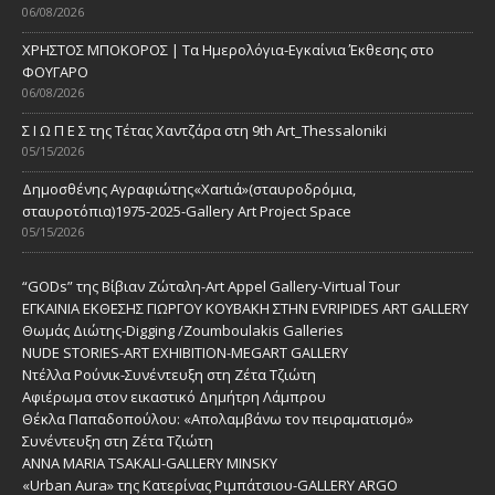
06/08/2026
ΧΡΗΣΤΟΣ ΜΠΟΚΟΡΟΣ | Τα Ημερολόγια-Εγκαίνια Έκθεσης στο
ΦΟΥΓΑΡΟ
06/08/2026
Σ Ι Ω Π Ε Σ της Τέτας Χαντζάρα στη 9th Art_Thessaloniki
05/15/2026
Δημοσθένης Αγραφιώτης«Xαrtιά»(σταυροδρόμια,
σταυροτόπια)1975-2025-Gallery Art Project Space
05/15/2026
“GODs” της Βίβιαν Ζώταλη-Art Appel Gallery-Virtual Tour
ΕΓΚΑΙΝΙΑ ΕΚΘΕΣΗΣ ΓΙΩΡΓΟΥ ΚΟΥΒΑΚΗ ΣΤΗΝ EVRIPIDES ART GALLERY
Θωμάς Διώτης-Digging /Zoumboulakis Galleries
NUDE STORIES-ΑRT EXHIBITION-MEGART GALLERY
Ντέλλα Ρούνικ-Συνέντευξη στη Ζέτα Τζιώτη
Αφιέρωμα στον εικαστικό Δημήτρη Λάμπρου
Θέκλα Παπαδοπούλου: «Απολαμβάνω τον πειραματισμό»
Συνέντευξη στη Ζέτα Τζιώτη
ANNA MARIA TSAKALI-GALLERY MINSKY
«Urban Aura» της Κατερίνας Ριμπάτσιου-GALLERY ARGO