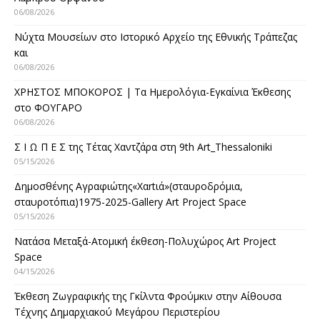
06/08/2026
Νύχτα Μουσείων στο Ιστορικό Αρχείο της Εθνικής Τράπεζας
και
06/08/2026
ΧΡΗΣΤΟΣ ΜΠΟΚΟΡΟΣ | Τα Ημερολόγια-Εγκαίνια Έκθεσης
στο ΦΟΥΓΑΡΟ
06/08/2026
Σ Ι Ω Π Ε Σ της Τέτας Χαντζάρα στη 9th Art_Thessaloniki
05/15/2026
Δημοσθένης Αγραφιώτης«Xαrtιά»(σταυροδρόμια,
σταυροτόπια)1975-2025-Gallery Art Project Space
05/15/2026
Νατάσα Μεταξά-Ατομική έκθεση-Πολυχώρος Art Project
Space
04/15/2026
Έκθεση Ζωγραφικής της Γκίλντα Φρούμκιν στην Αίθουσα
Τέχνης Δημαρχιακού Μεγάρου Περιστερίου